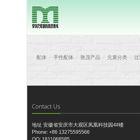
配体
手性配体
敦茂产品
元素分类
过
Contact Us
地址 安徽省安庆市大观区凤凰科技园4#楼
Phone: +86 13275595566
QQ: 1811068585