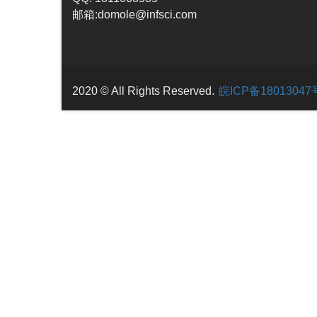
邮箱:domole@infsci.com
2020 © All Rights Reserved.
皖ICP备18013047