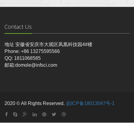
Contact Us
地址 安徽省安庆市大观区凤凰科技园4#楼
Phone: +86 13275595566
QQ: 1811068585
邮箱:domole@infsci.com
2020 © All Rights Reserved.
皖ICP备18013047号-1