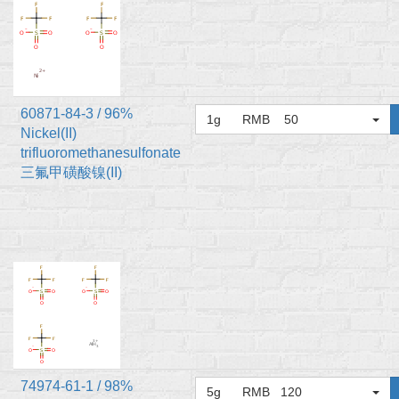
60871-84-3 / 96%
1g RMB 50
Nickel(II)
trifluoromethanesulfonate
三氟甲磺酸镍(II)
74974-61-1 / 98%
5g RMB 120