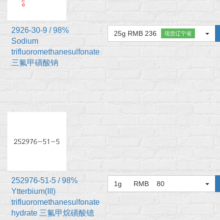
2926-30-9 / 98%
25g RMB 236
现货辽宁省
Sodium
trifluoromethanesulfonate
三氟甲磺酸钠
252976-51-5 / 98%
1g RMB 80
Ytterbium(III)
trifluoromethanesulfonate
hydrate 三氟甲烷磺酸镱