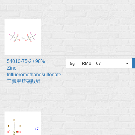
54010-75-2 / 98%
5g RMB 67
Zinc
trifluoromethanesulfonate
三氟甲烷磺酸锌