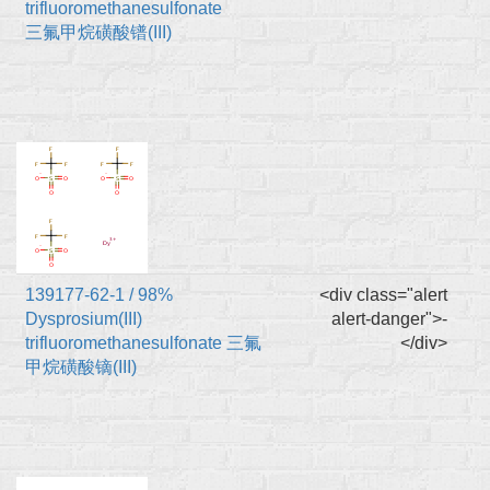
trifluoromethanesulfonate
三氟甲烷磺酸镨(III)
139177-62-1 / 98%
<div class="alert
Dysprosium(III)
alert-danger">-
trifluoromethanesulfonate 三氟
</div>
甲烷磺酸镝(III)