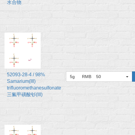
水合物
52093-28-4 / 98%
5g RMB 50
Samarium(III)
trifluoromethanesulfonate
三氟甲磺酸钐(III)