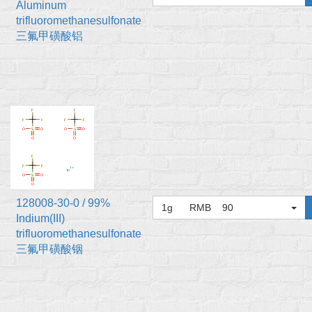
Aluminum
trifluoromethanesulfonate
三氟甲磺酸铝
128008-30-0 / 99%
1g RMB 90
Indium(III)
trifluoromethanesulfonate
三氟甲磺酸铟