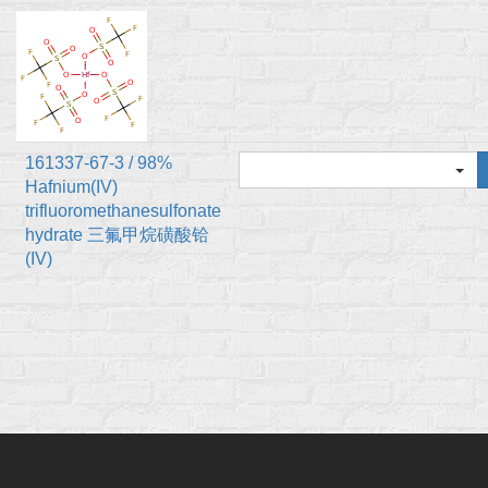
161337-67-3 / 98%
Hafnium(IV)
trifluoromethanesulfonate
hydrate 三氟甲烷磺酸铪
(IV)