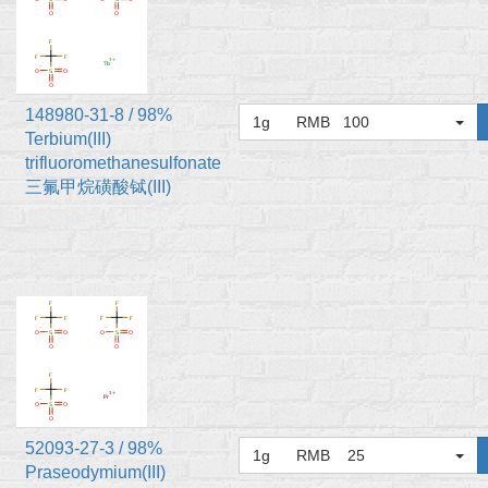
148980-31-8 / 98%
1g RMB 100
Terbium(III)
trifluoromethanesulfonate
三氟甲烷磺酸铽(III)
52093-27-3 / 98%
1g RMB 25
Praseodymium(III)