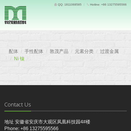
QQ: 1811068585
Hotline: +86 13275595566
配体
手性配体
敦茂产品
元素分类
过渡金属
Ni 镍
Contact Us
地址 安徽省安庆市大观区凤凰科技园4#楼
Phone: +86 13275595566