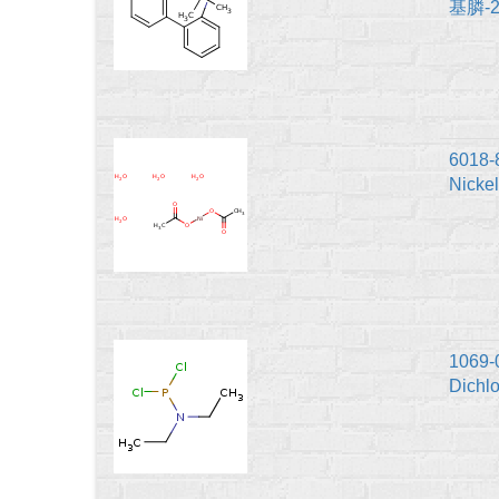
基膦-2
6018-
Nicke
1069-
Dichl