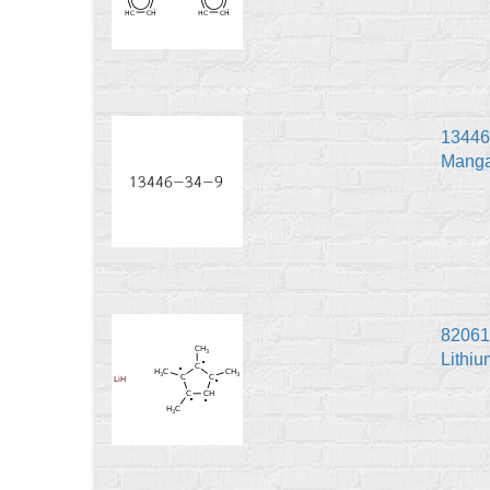
13446
Manga
82061
Lithi