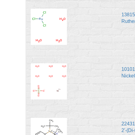
13815
Ruthe
10101
Nicke
22431
2'-(Di