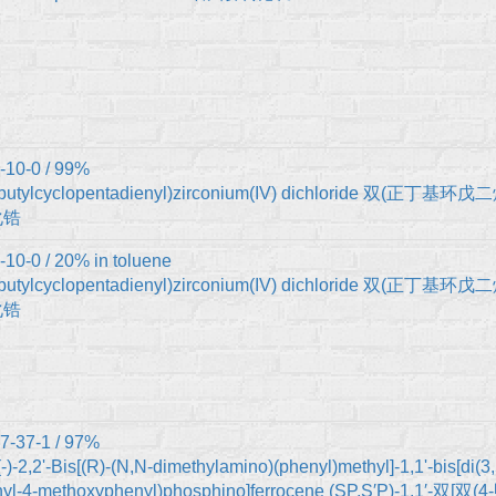
-10-0 / 99%
-butylcyclopentadienyl)zirconium(IV) dichloride 双(正丁基环
化锆
10-0 / 20% in toluene
-butylcyclopentadienyl)zirconium(IV) dichloride 双(正丁基环
化锆
7-37-1 / 97%
(-)-2,2'-Bis[(R)-(N,N-dimethylamino)(phenyl)methyl]-1,1'-bis[di(3,
hyl-4-methoxyphenyl)phosphino]ferrocene (SP,S′P)-1,1′-双[双(