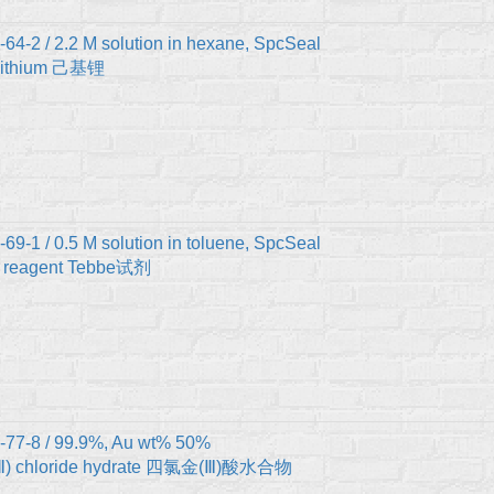
64-2 / 2.2 M solution in hexane, SpcSeal
lithium 己基锂
69-1 / 0.5 M solution in toluene, SpcSeal
 reagent Tebbe试剂
-77-8 / 99.9%, Au wt% 50%
Ⅲ) chloride hydrate 四氯金(Ⅲ)酸水合物