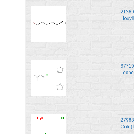
21369-
Hexyl
67719-
Tebbe
27988
Gold(