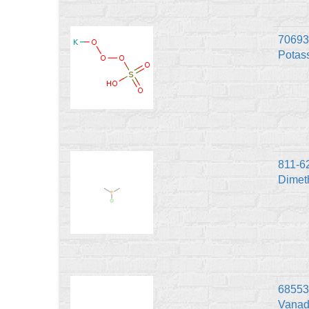
70693
Pota
811-6
Dimet
68553-
Vana