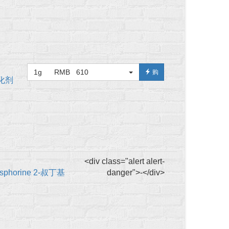
1g RMB 610
购
催化剂
<div class="alert alert-
phosphorine 2-叔丁基
danger">-</div>