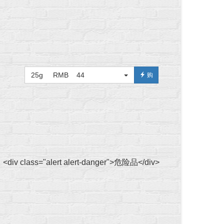
25g RMB 44
购
<div class="alert alert-danger">危险品</div>