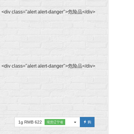
<div class="alert alert-danger">危险品</div>
<div class="alert alert-danger">危险品</div>
1g RMB 622
购
现货辽宁省