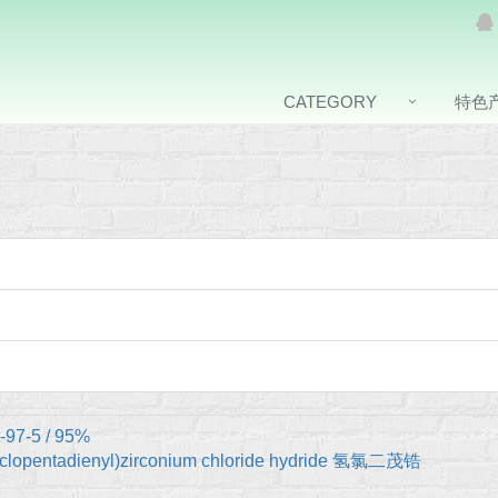
CATEGORY
特色
-97-5 / 95%
yclopentadienyl)zirconium chloride hydride 氢氯二茂锆