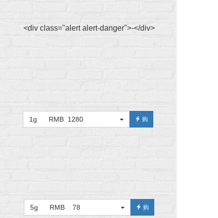
<div class="alert alert-danger">-</div>
1g RMB 1280
购
5g RMB 78
购