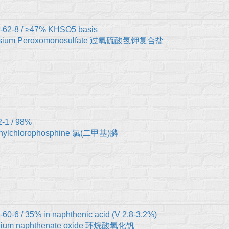
-62-8 / ≥47% KHSO5 basis
ssium Peroxomonosulfate 过氧硫酸氢钾复合盐
2-1 / 98%
hylchlorophosphine 氯(二甲基)膦
60-6 / 35% in naphthenic acid (V 2.8-3.2%)
dium naphthenate oxide 环烷酸氧化钒