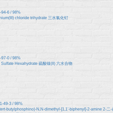
-94-6 / 98%
nium(III) chloride trihydrate 三水氯化钌
-97-0 / 98%
l Sulfate Hexahydrate 硫酸镍(II) 六水合物
1-49-3 / 98%
-tert-butylphosphino)-N,N-dimethyl-[1,1'-biphenyl]-2-amine 2-