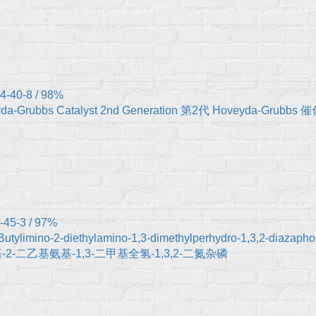
4-40-8 / 98%
da-Grubbs Catalyst 2nd Generation 第2代 Hoveyda-Grubbs 
-45-3 / 97%
-Butylimino-2-diethylamino-1,3-dimethylperhydro-1,3,2-diaza
-2-二乙基氨基-1,3-二甲基全氢-1,3,2-二氮杂磷