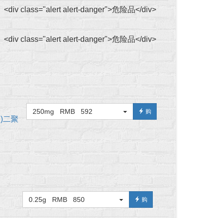
<div class="alert alert-danger">危险品</div>
<div class="alert alert-danger">危险品</div>
250mg RMB 592
购
(I)二聚
0.25g RMB 850
购