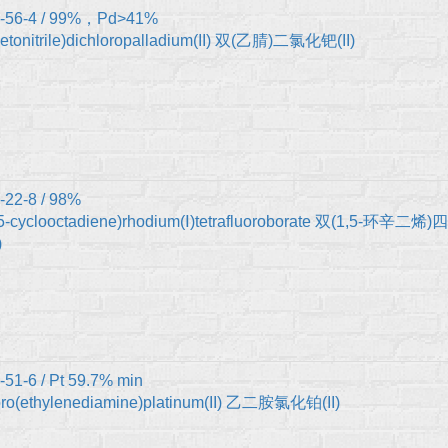
-56-4 / 99%，Pd>41%
cetonitrile)dichloropalladium(II) 双(乙腈)二氯化钯(II)
-22-8 / 98%
,5-cyclooctadiene)rhodium(Ⅰ)tetrafluoroborate 双(1,5-环辛二烯
)
51-6 / Pt 59.7% min
oro(ethylenediamine)platinum(II) 乙二胺氯化铂(II)