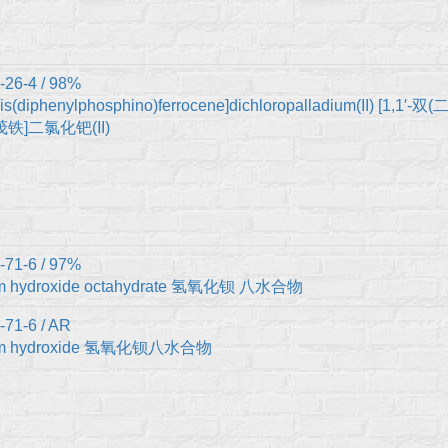
-26-4 / 98%
Bis(diphenylphosphino)ferrocene]dichloropalladium(II) [1,1′-
铁]二氯化钯(II)
-71-6 / 97%
um hydroxide octahydrate 氢氧化钡 八水合物
-71-6 / AR
um hydroxide 氢氧化钡八水合物