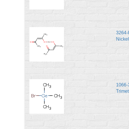
3264-
Nicke
1066-
Trim