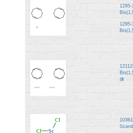
1295-
Bis(1
1295-
Bis(1
12112
Bis(1
体
10361
Scandi