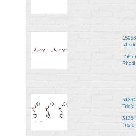
15956
Rhodi
1595
Rhodi
51364
Tris(
51364
Tris(