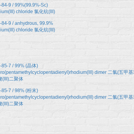
-84-9 / 99%(99.9%-Sc)
um(III) chloride 氯化钪(III)
-84-9 / anhydrous, 99.9%
um(III) chloride 氯化钪(III)
-85-7 / 99% (晶体)
oro(pentamethylcyclopentadienyl)rhodium(III) dimer 二氯
(III)二聚体
-85-7 / 98% (粉末)
oro(pentamethylcyclopentadienyl)rhodium(III) dimer 二氯
(III)二聚体