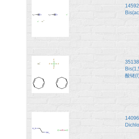
14592
Bis(a
35138
Bis(1
酸铑(Ⅰ
14096-
Dichl