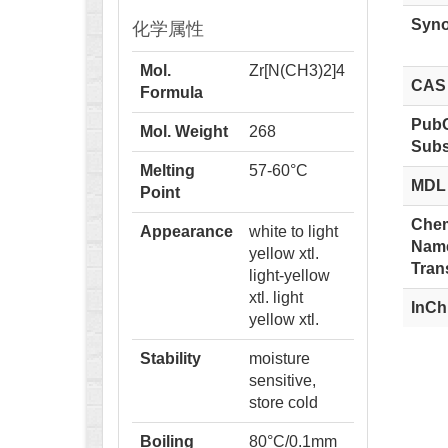
化学属性
Syn
Mol.
Zr[N(CH3)2]4
CAS
Formula
Pub
Mol. Weight
268
Subs
Melting
57-60°C
MDL
Point
Chem
Appearance
white to light
Nam
yellow xtl.
Tran
light-yellow
xtl. light
InCh
yellow xtl.
Stability
moisture
sensitive,
store cold
Boiling
80°C/0.1mm