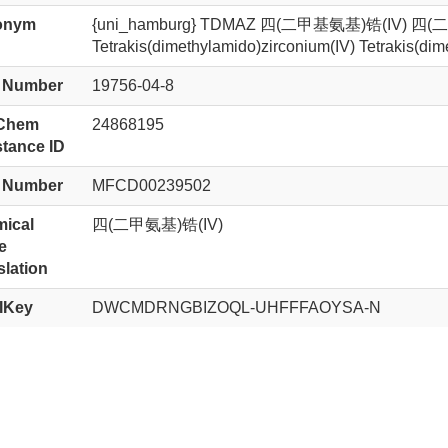
onym
{uni_hamburg} TDMAZ 四(二甲基氨基)锆(IV) 四
Tetrakis(dimethylamido)zirconium(IV) Tetrakis(d
 Number
19756-04-8
Chem
24868195
tance ID
 Number
MFCD00239502
ical
四(二甲氨基)锆(IV)
e
slation
IKey
DWCMDRNGBIZOQL-UHFFFAOYSA-N