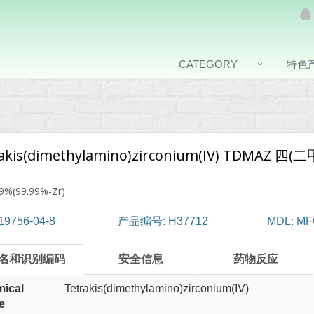
CATEGORY
特色
akis(dimethylamino)zirconium(IV) TDMAZ 四(
9%(99.99%-Zr)
19756-04-8
产品编号: H37712
MDL: MF
名和识别编码
安全信息
药物反应
ical
Tetrakis(dimethylamino)zirconium(IV)
e