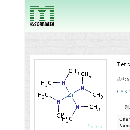
Tetr
规格: 9
CAS: 
别
Chem
Nam