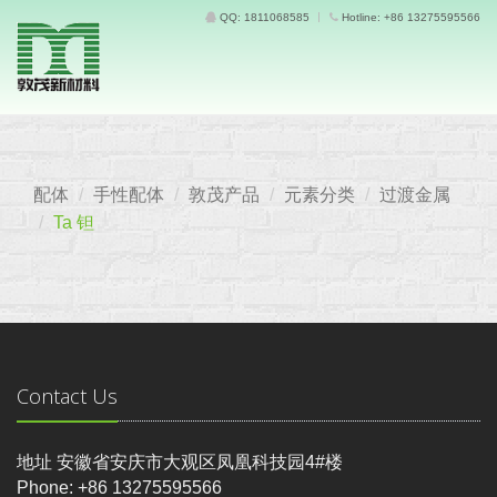
QQ: 1811068585
Hotline: +86 13275595566
配体
手性配体
敦茂产品
元素分类
过渡金属
Ta 钽
Contact Us
地址 安徽省安庆市大观区凤凰科技园4#楼
Phone: +86 13275595566