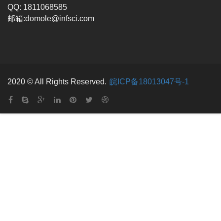
QQ: 1811068585
邮箱:domole@infsci.com
2020 © All Rights Reserved.
皖ICP备18013047号-1